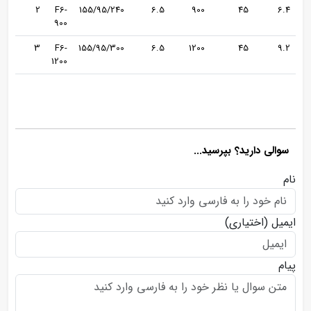
2
F6-
155/95/240
6.5
900
45
6.4
900
3
F6-
155/95/300
6.5
1200
45
9.2
1200
سوالی دارید؟ بپرسید...
نام
ایمیل
(اختیاری)
پیام