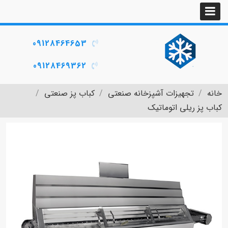
09128464653
09128469362
خانه
تجهیزات آشپزخانه صنعتی
کباب پز صنعتی
کباب پز ریلی اتوماتیک