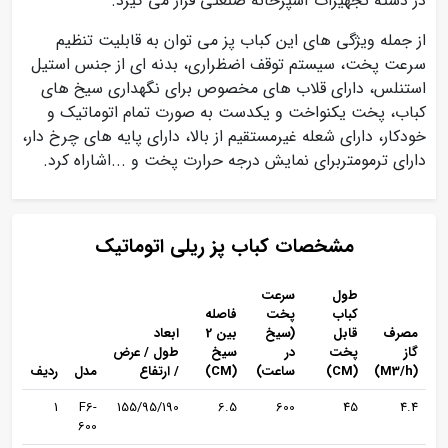
در دسته تجهیزات آشپزخانه صنعتی قرار می گیرد.
از جمله ویژگی های این کباب پز می توان به قابلیت تنظیم
سرعت پخت، سیستم توقف اضظراری، بدنه ای از جنس استیل
استنلس، دارای قلاب های مخصوص برای نگهداری سیخ های
کباب، پخت یکنواخت و یکدست به صورت تمام اتوماتیک و
خودکار، دارای شعله غیرمستقیم از بالا، دارای پایه های چرخ دار،
دارای ترمومتربرای نمایش درجه حرارت پخت و ...اشاراه کرد.
مشخصات کباب پز ریلی اتوماتیک
طول
سرعت
کباب
پخت
فاصله
مصرف
قابل
(سیخ
بین 2
ابعاد
گاز
پخت
در
سیخ
طول / عرض
(M3/h)
(CM)
ساعت)
(CM)
/ ارتفاع
مدل
ردیف
1
F6-
155/95/190
6.5
600
45
4.4
600