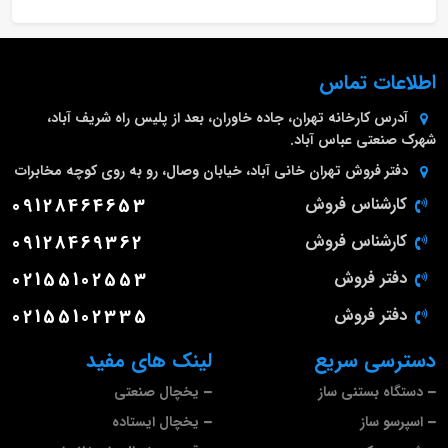
اطلاعات تماس
آدرس کارخانه
تهران، جاده خاوران، بعد از پلیس راه شریف آباد،
شهرک صنعتی عباس آباد.
دفتر فروش تهران
خانی آباد، خیابان وصال، رو به روی کوچه مخابرات
کارشناس فروش
09128464653
کارشناس فروش
09128469362
دفتر فروش
02155102553
دفتر فروش
02155102335
دسترسی سریع
لینک های مفید
دستگاه بستنی ساز
یخچال صنعتی
اسپرسو ساز
یخچال ایستاده