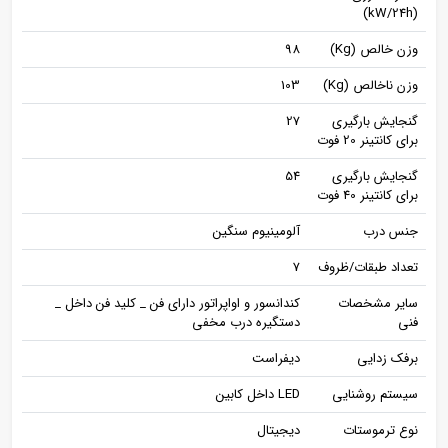
(kW/24h)
وزن خالص (Kg)
98
وزن ناخالص (Kg)
103
گنجایش بارگیری
27
برای کانتینر 20 فوت
گنجایش بارگیری
54
برای کانتینر 40 فوت
جنس درب
آلومینیوم سنگین
تعداد طبقات/ظروف
7
سایر مشخصات
کندانسور و اواپراتور دارای فن _ کلید فن داخل _
فنی
دستگیره درب مخفی
برفک زدایی
دیفراست
سیستم روشنایی
LED داخل کابین
نوع ترموستات
دیجیتال