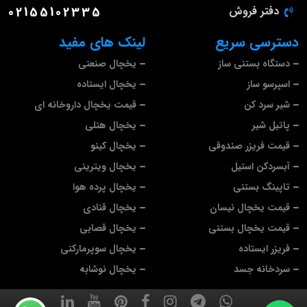
دفتر فروش
02155102335
دسترسی سریع
لینک های مفید
دستگاه بستنی ساز
یخچال صنعتی
اسپرسو ساز
یخچال ایستاده
شیر سرد کن
قیمت یخچال داروخانه ای
پاتیل شیر
یخچال هتلی
قیمت فریزر صندوقی
یخچال کینو
آبسردکن استیل
یخچال ویترینی
تاپینگ بستنی
یخچال پرده هوا
قیمت یخچال نیسان
یخچال قنادی
قیمت یخچال بستنی
یخچال قصابی
فریزر ایستاده
یخچال سوپرمارکتی
سردخانه جسد
یخچال نوشابه