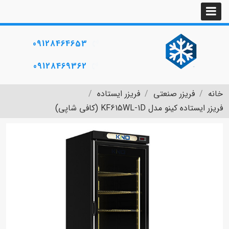
09128464653
09128469362
خانه
فریزر صنعتی
فریزر ایستاده
فریزر ایستاده کینو مدل KF615WL-1D (کافی شاپی)