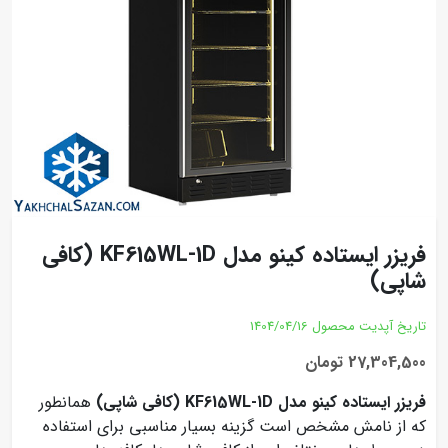
فریزر ایستاده کینو مدل KF615WL-1D (کافی
شاپی)
تاریخ آپدیت محصول
1404/04/16
27,304,500 تومان
فریزر ایستاده کینو مدل KF615WL-1D (کافی شاپی)
همانطور
که از نامش مشخص است گزینه بسیار مناسبی برای استفاده