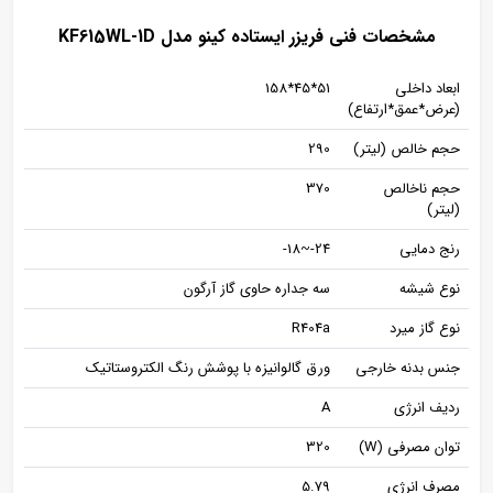
مشخصات فنی فریزر ایستاده کینو مدل KF615WL-1D
ابعاد داخلی
51*45*158
(عرض*عمق*ارتفاع)
حجم خالص (لیتر)
290
حجم ناخالص
370
(لیتر)
رنج دمایی
24-~18-
نوع شیشه
سه جداره حاوی گاز آرگون
نوع گاز میرد
R404a
جنس بدنه خارجی
ورق گالوانیزه با پوشش رنگ الکتروستاتیک
ردیف انرژی
A
توان مصرفی (W)
320
مصرف انرژی
5.79